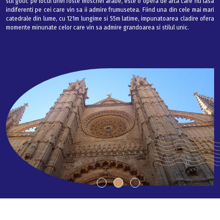
stil gotic pe locul unei foste moschei arabe, este o opera de arta care nu lasa
indiferenti pe cei care vin sa ii admire frumusetea. Fiind una din cele mai mari
catedrale din lume, cu 121m lungime si 55m latime, impunatoarea cladire ofera
momente minunate celor care vin sa admire grandoarea si stilul unic.