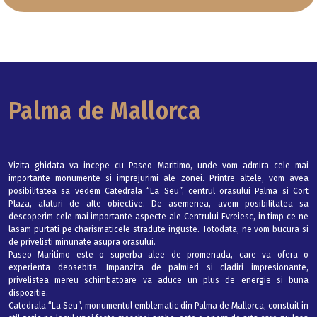
Palma de Mallorca
Vizita ghidata va incepe cu Paseo Maritimo, unde vom admira cele mai
importante monumente si imprejurimi ale zonei. Printre altele, vom avea
posibilitatea sa vedem Catedrala “La Seu”, centrul orasului Palma si Cort
Plaza, alaturi de alte obiective. De asemenea, avem posibilitatea sa
descoperim cele mai importante aspecte ale Centrului Evreiesc, in timp ce ne
lasam purtati pe charismaticele stradute inguste. Totodata, ne vom bucura si
de privelisti minunate asupra orasului.
Paseo Maritimo este o superba alee de promenada, care va ofera o
experienta deosebita. Impanzita de palmieri si cladiri impresionante,
privelistea mereu schimbatoare va aduce un plus de energie si buna
dispozitie.
Catedrala “La Seu”, monumentul emblematic din Palma de Mallorca, constuit in