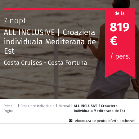
de la
7 nopti
819
ALL INCLUSIVE | Croaziera
€
individuala Mediterana de
Est
/ pers.
Costa Cruises - Costa Fortuna
Prima
|
Croaziere individuale
|
Natural
|
ALL INCLUSIVE | Croaziera
Pagina
individuala Mediterana de Est
Aboneaza-te pentru oferte exclusive!