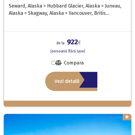
Seward, Alaska > Hubbard Glacier, Alaska > Juneau,
Alaska > Skagway, Alaska > Vancouver, Britis...
922
€
de la
/persoană (fără taxe)
Compara
Vezi detalii