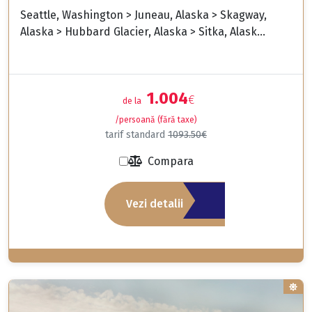
Seattle, Washington > Juneau, Alaska > Skagway,
Alaska > Hubbard Glacier, Alaska > Sitka, Alask...
1.004
€
de la
/persoană (fără taxe)
tarif standard
1093.50€
Compara
Vezi detalii