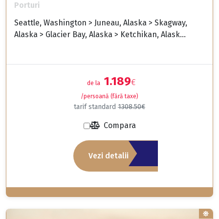
Porturi
Seattle, Washington > Juneau, Alaska > Skagway,
Alaska > Glacier Bay, Alaska > Ketchikan, Alask...
1.189
€
de la
/persoană (fără taxe)
tarif standard
1308.50€
Compara
Vezi detalii