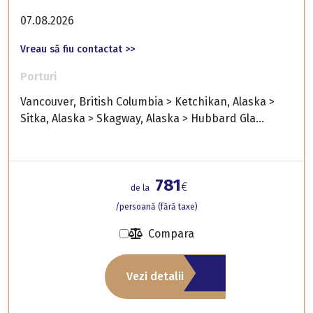
07.08.2026
Vreau să fiu contactat >>
Porturi
Vancouver, British Columbia > Ketchikan, Alaska >
Sitka, Alaska > Skagway, Alaska > Hubbard Gla...
781
€
de la
/persoană (fără taxe)
Compara
Vezi detalii