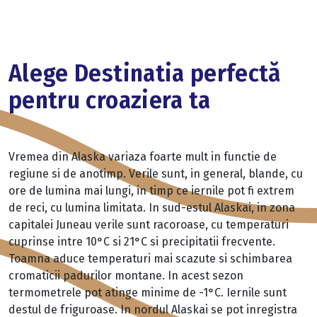
Alege Destinatia perfectă
pentru croaziera ta
Vremea din Alaska variaza foarte mult in functie de
regiune si de anotimp. Verile sunt, in general, blande, cu
ore de lumina mai lungi, in timp ce iernile pot fi extrem
de reci, cu lumina limitata. In sud-estul Alaskai, in zona
capitalei Juneau verile sunt racoroase, cu temperaturi
cuprinse intre 10°C si 21°C si precipitatii frecvente.
Toamna aduce temperaturi mai scazute si schimbarea
cromaticii padurilor montane. In acest sezon
termometrele pot atinge minime de -1°C. Iernile sunt
destul de friguroase. In nordul Alaskai se pot inregistra