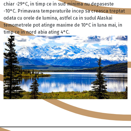
chiar -29°C, in timp ce in sud minima nu depaseste
-10°C. Primavara temperaturile incep sa creasca treptat
odata cu orele de lumina, astfel ca in sudul Alaskai
temometrele pot atinge maxime de 10°C in luna mai, in
timp ce in nord abia ating 4°C.