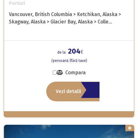
Porturi
Vancouver, British Columbia > Ketchikan, Alaska >
Skagway, Alaska > Glacier Bay, Alaska > Colle...
204
€
de la
/persoană (fără taxe)
Compara
Vezi detalii