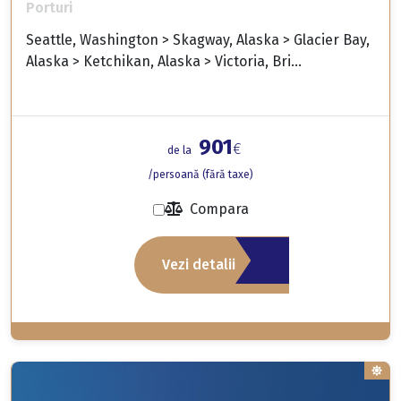
Porturi
Seattle, Washington > Skagway, Alaska > Glacier Bay,
Alaska > Ketchikan, Alaska > Victoria, Bri...
901
€
de la
/persoană (fără taxe)
Compara
Vezi detalii