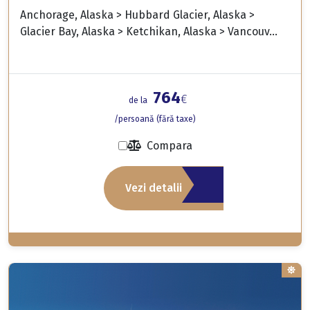
Anchorage, Alaska > Hubbard Glacier, Alaska >
Glacier Bay, Alaska > Ketchikan, Alaska > Vancouv...
764
€
de la
/persoană (fără taxe)
Compara
Vezi detalii