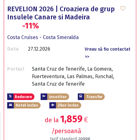
REVELION 2026 | Croaziera de grup
Insulele Canare si Madeira
-11%
Costa Cruises - Costa Smeralda
Data
27.12.2026
Vreau să fiu contactat
>>
Porturi
Santa Cruz de Tenerife, La Gomera,
Fuerteventura, Las Palmas, Funchal,
Santa Cruz de Tenerife
Reducere
Insotitor
Transfer
Hotel inclus
Zbor inclus
1,859
€
de la
/persoană
tarif standard
2099€