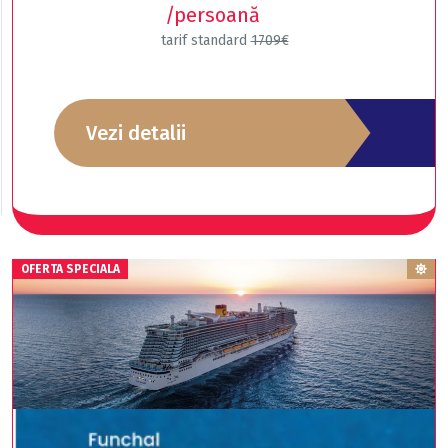
/persoană
tarif standard
1709€
Vezi detalii
OFERTA SPECIALA