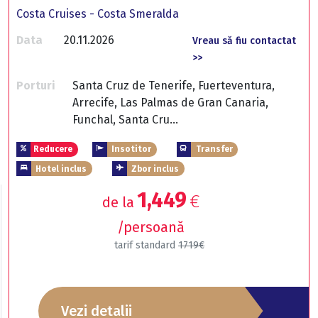
Costa Cruises - Costa Smeralda
Data
20.11.2026
Vreau să fiu contactat
>>
Porturi
Santa Cruz de Tenerife, Fuerteventura,
Arrecife, Las Palmas de Gran Canaria,
Funchal, Santa Cru...
Reducere
Insotitor
Transfer
Hotel inclus
Zbor inclus
1,449
€
de la
/persoană
tarif standard
1719€
Vezi detalii