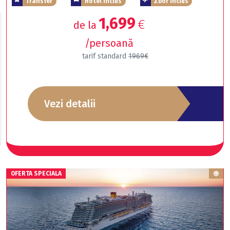
Transfer
Hotel inclus
Zbor inclus
1,699
€
de la
/persoană
tarif standard
1969€
Vezi detalii
EARLY BOOKING
OFERTA SPECIALA