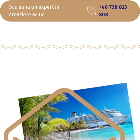
Sau suna un expert in
+40 738 823
croaziere acum
808