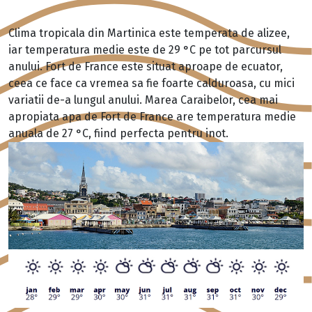
Clima tropicala din Martinica este temperata de alizee,
iar temperatura medie este de 29 °C pe tot parcursul
anului. Fort de France este situat aproape de ecuator,
ceea ce face ca vremea sa fie foarte calduroasa, cu mici
variatii de-a lungul anului. Marea Caraibelor, cea mai
apropiata apa de Fort de France are temperatura medie
anuala de 27 °C, fiind perfecta pentru inot.