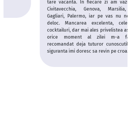
tare vacanta. In fiecare zi am vazut alt oras -
Civitavecchia, Genova, Marsilia, Barcelona,
Gagliari, Palermo, iar pe vas nu ne-am plictisit
deloc. Mancarea excelenta, cele mai bune
cocktailuri, dar mai ales privelistea asupra marii in
orice moment al zilei m-a fascinat. Am
recomandat deja tuturor cunoscutilor mei si cu
siguranta imi doresc sa revin pe croaziera curand.