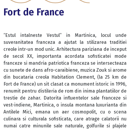
Fort de France
“Estul intalneste Vestul” in Martinica, locul unde
suveranitatea franceza a ajutat la stilizarea traditiei
creole intr-un mod unic. Arhitectura pariziana de inceput
de secol XX, importanta acordata sofisticatei mode
franceze si mandria patriotica franceza se intersecteaza
cu sunete de dans afro-caraibiene, muzica Zouk si arome
din bucataria creola Habitation Clement, (la 25 km de
Fort de France) un sit clasat ca monument istoric in 1996,
renumit pentru distileria de rom din inima plantatiilor de
trestie de zahar. Datorita influentelor sale franceze si
vest-indiene, Martinica, o insula montana luxurianta din
Antilele Mici, emana un aer cosmopolit, cu o scena
culinara si culturala sofisticata, care atrage calatorii nu
numai catre minunile sale naturale, golfurile si plajele