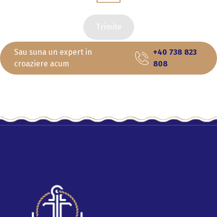
Trimite
Sau suna un expert in
+40 738 823
croaziere acum
808