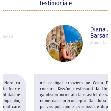
Testimoniale
Diana Antonia
Barsan
Studenta, Bucuresti
Am castigat croaziera pe Costa Firenze la un
concurs KissFm desfasurat la Untold. Nu ma
gandisem niciodata la o astfel de vacanta, avem
numeroase preconceptii. Dar dupa o saptamana
pe vas pot spune ca a fost de departe cea mai