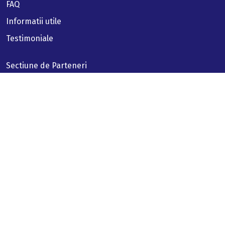
FAQ
Informatii utile
Testimoniale
Sectiune de Parteneri
Termeni si conditii
Politica de confidentialitate
Politica cookies
© 2023 CruiseHub
Acest site foloseste cookies. Continuarea navigarii in site
inseamna ca esti de acord cu
Politica de cookies a site-
ului
Accepta cookies