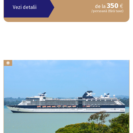
350
€
de la
Vezi detalii
/persoană (fără taxe)