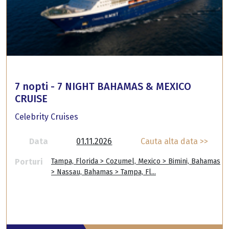
7 nopti - 7 NIGHT BAHAMAS & MEXICO
CRUISE
Celebrity Cruises
Data
01.11.2026
Cauta alta data >>
Porturi
Tampa, Florida > Cozumel, Mexico > Bimini, Bahamas
> Nassau, Bahamas > Tampa, Fl...