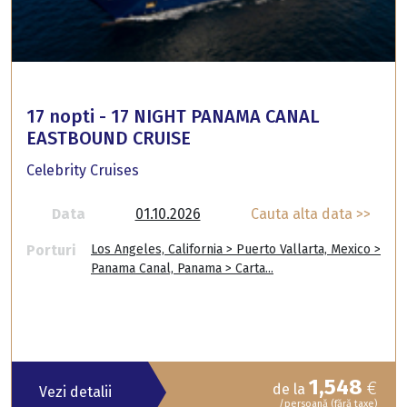
17 nopti - 17 NIGHT PANAMA CANAL
EASTBOUND CRUISE
Celebrity Cruises
Data
01.10.2026
Cauta alta data >>
Porturi
Los Angeles, California > Puerto Vallarta, Mexico >
Panama Canal, Panama > Carta...
1,548
€
de la
Vezi detalii
/persoană (fără taxe)