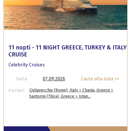
11 nopti - 11 NIGHT GREECE, TURKEY & ITALY
CRUISE
Celebrity Cruises
Data
07.09.2026
Cauta alta data >>
Porturi
Civitavecchia (Rome), Italy > Chania, Greece >
Santorini (Thira), Greece > Istan...