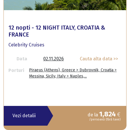
12 nopti - 12 NIGHT ITALY, CROATIA &
FRANCE
Celebrity Cruises
Data
02.11.2026
Cauta alta data >>
Porturi
Piraeus (Athens), Greece > Dubrovnik, Croatia >
Messina, Sicily, Italy > Naples,...
1,824
€
de la
Vezi detalii
/persoană (fără taxe)