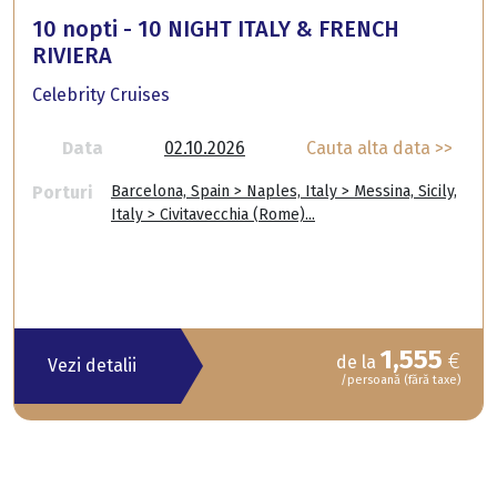
10 nopti - 10 NIGHT ITALY & FRENCH
RIVIERA
Celebrity Cruises
Data
02.10.2026
Cauta alta data >>
Porturi
Barcelona, Spain > Naples, Italy > Messina, Sicily,
Italy > Civitavecchia (Rome)...
1,555
€
de la
Vezi detalii
/persoană (fără taxe)