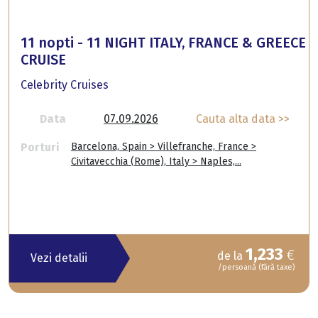
11 nopti - 11 NIGHT ITALY, FRANCE & GREECE
CRUISE
Celebrity Cruises
Data
07.09.2026
Cauta alta data >>
Porturi
Barcelona, Spain > Villefranche, France >
Civitavecchia (Rome), Italy > Naples,...
1,233
€
de la
Vezi detalii
/persoană (fără taxe)