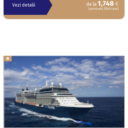
1,748
€
de la
Vezi detalii
/persoană (fără taxe)