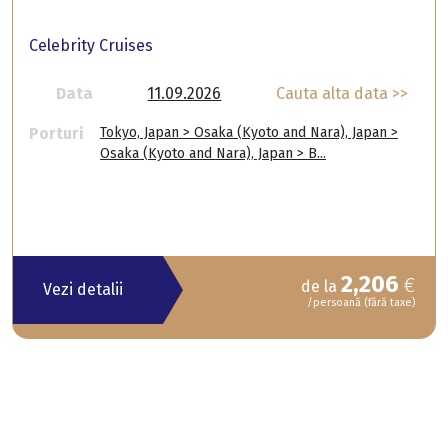
Celebrity Cruises
Data
11.09.2026
Cauta alta data >>
Porturi
Tokyo, Japan > Osaka (Kyoto and Nara), Japan >
Osaka (Kyoto and Nara), Japan > B...
2,206
€
de la
Vezi detalii
/persoană (fără taxe)