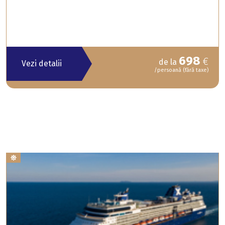
698
€
de la
Vezi detalii
/persoană (fără taxe)