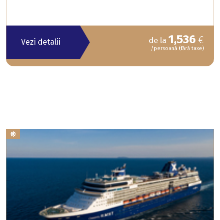
1,536
€
de la
Vezi detalii
/persoană (fără taxe)