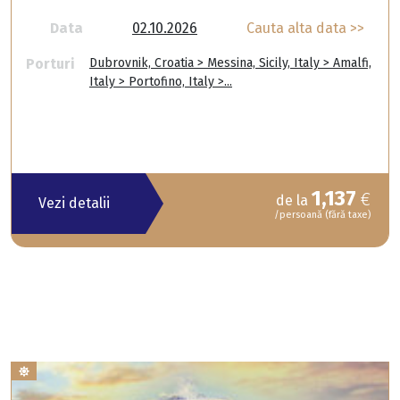
Data
02.10.2026
Cauta alta data >>
Porturi
Dubrovnik, Croatia > Messina, Sicily, Italy > Amalfi,
Italy > Portofino, Italy >...
1,137
€
de la
Vezi detalii
/persoană (fără taxe)