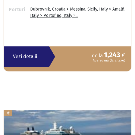
Porturi
Dubrovnik, Croatia > Messina, Sicily, Italy > Amalfi,
Italy > Portofino, Italy >...
1,243
€
de la
Vezi detalii
/persoană (fără taxe)