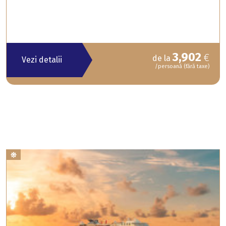
3,902
€
de la
Vezi detalii
/persoană (fără taxe)