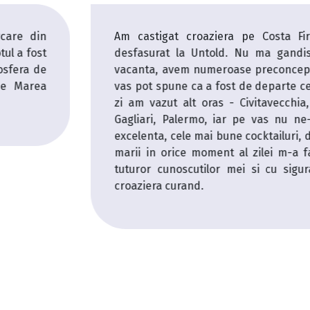
enze la un concurs KissFm
De cativa ani de
m niciodata la o astfel de
mereu ne-am gandi
i. Dar dupa o saptamana pe
descoperit ofert
mai tare vacanta. In fiecare
saptamana wow pe 
Genova, Marsilia, Barcelona,
a fost una de vis
m plictisit deloc. Mancarea
excelenta, iar ca
r mai ales privelistea asupra
trebuit. Vasele d
ascinat. Am recomandat deja
magazine, restaura
anta imi doresc sa revin pe
felul de activitati
propus ca de acum 