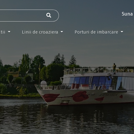
Suna 
tii
Linii de croaziera
Porturi de imbarcare