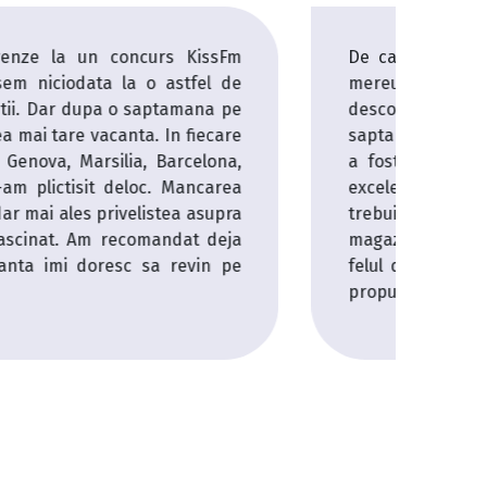
 zile ne doream sa mergem pe o croaziera, dar
t ca va costa foarte mult. Ma bucur mult ca am
ele CruiseHub si ca am reusit sa petrecem o
Costa Venezia. Experienta pe vasul de croaziera
! Am vizitat locuri frumoase, mancarea a fost
mera a fost spatioasa si utilata cu tot ce ne-a
e croaziera sunt niste mici orase; aici vei gasi
nte cu specifice diferite, baruri, piscine si tot
 faine care nu te vor lasa sa te plictisesti. Mi-am
in colo sa merg pe o croaziera in fiecare an!