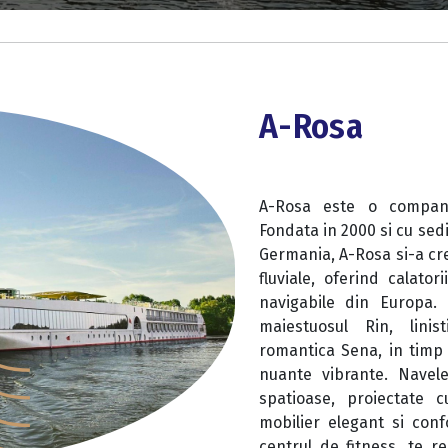
A-Rosa
A-Rosa este o companie
Fondata in 2000 si cu sed
Germania, A-Rosa si-a cre
fluviale, oferind calato
navigabile din Europa.
maiestuosul Rin, linis
romantica Sena, in timp c
nuante vibrante. Navele
spatioase, proiectate 
mobilier elegant si conf
centrul de fitness, te re