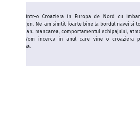
are din
Am castigat croaziera pe Costa Fir
l a fost
desfasurat la Untold. Nu ma gandise
sfera de
vacanta, avem numeroase preconcepti
e Marea
vas pot spune ca a fost de departe cea 
zi am vazut alt oras - Civitavecchia, 
Gagliari, Palermo, iar pe vas nu ne-a
excelenta, cele mai bune cocktailuri, da
marii in orice moment al zilei m-a f
tuturor cunoscutilor mei si cu sigur
croaziera curand.