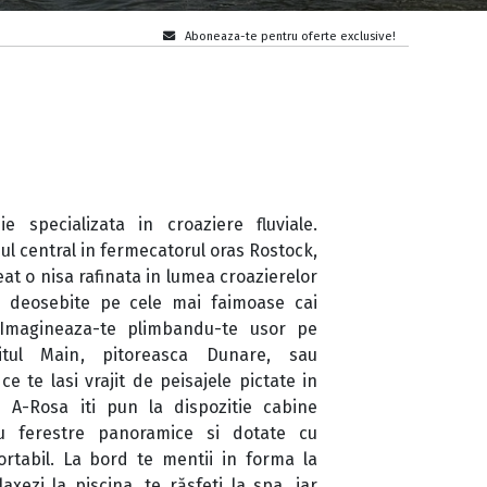
Aboneaza-te pentru oferte exclusive!
 specializata in croaziere fluviale.
iul central in fermecatorul oras Rostock,
at o nisa rafinata in lumea croazierelor
rii deosebite pe cele mai faimoase cai
 Imagineaza-te plimbandu-te usor pe
titul Main, pitoreasca Dunare, sau
e te lasi vrajit de peisajele pictate in
 A-Rosa iti pun la dispozitie cabine
cu ferestre panoramice si dotate cu
ortabil. La bord te mentii in forma la
laxezi la piscina, te răsfeti la spa, iar