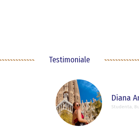
Testimoniale
tonia Barsan
uresti