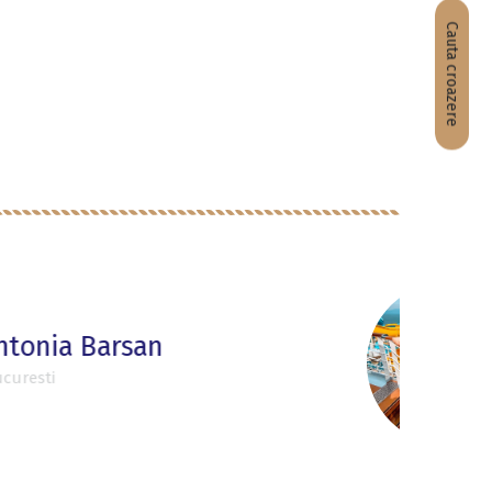
Cauta croazere
Aura Calatoreste
Blogger de turism, Brasov