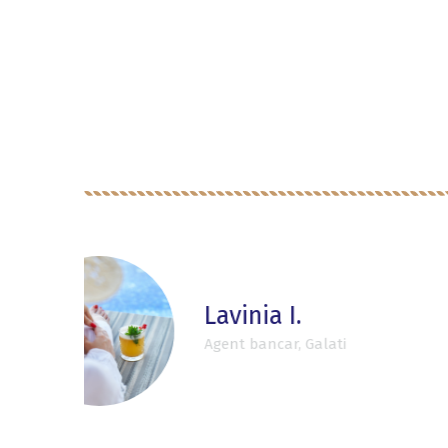
Diana An
Studenta, Buc