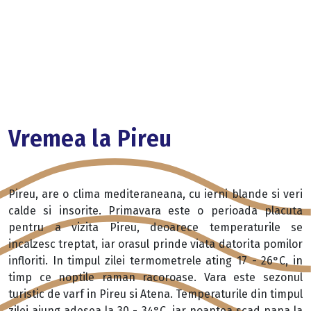
Vremea la Pireu
Pireu, are o clima mediteraneana, cu ierni blande si veri
calde si insorite. Primavara este o perioada placuta
pentru a vizita Pireu, deoarece temperaturile se
incalzesc treptat, iar orasul prinde viata datorita pomilor
infloriti. In timpul zilei termometrele ating 17 - 26°C, in
timp ce noptile raman racoroase. Vara este sezonul
turistic de varf in Pireu si Atena. Temperaturile din timpul
zilei ajung adesea la 30 - 34°C, iar noaptea scad pana la