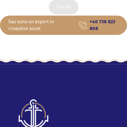
Trimite
Sau suna un expert in
+40 738 823
croaziere acum
808