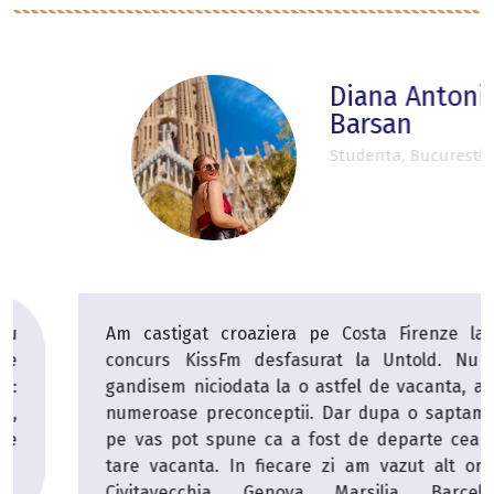
Diana Antonia
Barsan
Studenta, Bucuresti
Am castigat croaziera pe Costa Firenze la un
concurs KissFm desfasurat la Untold. Nu ma
gandisem niciodata la o astfel de vacanta, avem
numeroase preconceptii. Dar dupa o saptamana
pe vas pot spune ca a fost de departe cea mai
tare vacanta. In fiecare zi am vazut alt oras -
Civitavecchia, Genova, Marsilia, Barcelona,