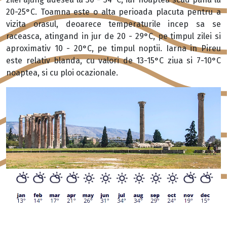
20-25°C. Toamna este o alta perioada placuta pentru a
vizita orasul, deoarece temperaturile incep sa se
raceasca, atingand in jur de 20 - 29°C, pe timpul zilei si
aproximativ 10 - 20°C, pe timpul noptii. Iarna in Pireu
este relativ blanda, cu valori de 13-15°C ziua si 7-10°C
noaptea, si cu ploi ocazionale.