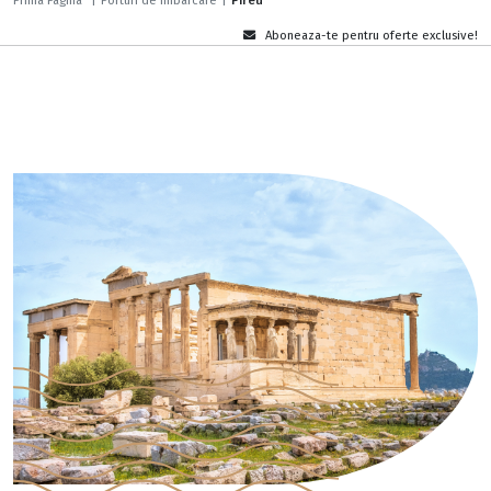
Prima Pagina
|
Porturi de îmbarcare
|
Pireu
Aboneaza-te pentru oferte exclusive!