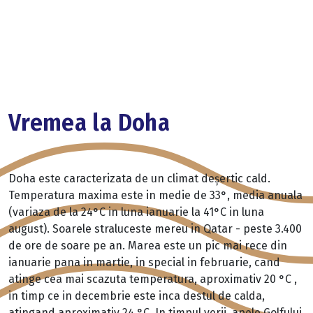
Vremea la Doha
Doha este caracterizata de un climat deșertic cald.
Temperatura maxima este in medie de 33°, media anuala
(variaza de la 24°C in luna ianuarie la 41°C in luna
august). Soarele straluceste mereu in Qatar - peste 3.400
de ore de soare pe an. Marea este un pic mai rece din
ianuarie pana in martie, in special in februarie, cand
atinge cea mai scazuta temperatura, aproximativ 20 °C ,
in timp ce in decembrie este inca destul de calda,
atingand aproximativ 24 °C. In timpul verii, apele Golfului