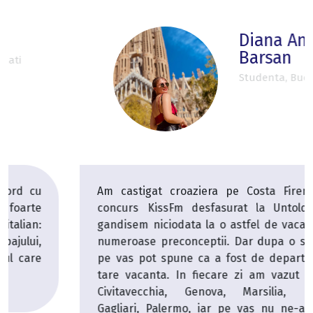
Diana Antonia
Barsan
Studenta, Bucuresti
Am castigat croaziera pe Costa Firenze la un
concurs KissFm desfasurat la Untold. Nu ma
gandisem niciodata la o astfel de vacanta, avem
numeroase preconceptii. Dar dupa o saptamana
pe vas pot spune ca a fost de departe cea mai
tare vacanta. In fiecare zi am vazut alt oras -
Civitavecchia, Genova, Marsilia, Barcelona,
Gagliari, Palermo, iar pe vas nu ne-am plictisit