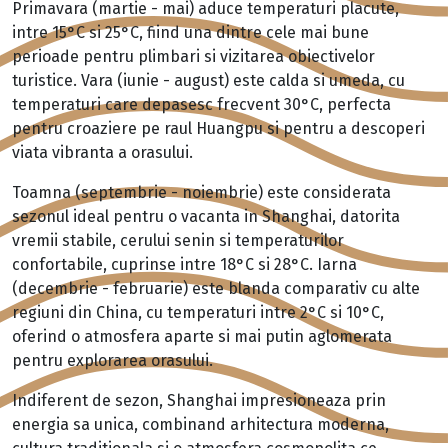
Primavara (martie - mai) aduce temperaturi placute,
intre 15°C si 25°C, fiind una dintre cele mai bune
perioade pentru plimbari si vizitarea obiectivelor
turistice. Vara (iunie - august) este calda si umeda, cu
temperaturi care depasesc frecvent 30°C, perfecta
pentru croaziere pe raul Huangpu si pentru a descoperi
viata vibranta a orasului.
Toamna (septembrie - noiembrie) este considerata
sezonul ideal pentru o vacanta in Shanghai, datorita
vremii stabile, cerului senin si temperaturilor
confortabile, cuprinse intre 18°C si 28°C. Iarna
(decembrie - februarie) este blanda comparativ cu alte
regiuni din China, cu temperaturi intre 2°C si 10°C,
oferind o atmosfera aparte si mai putin aglomerata
pentru explorarea orasului.
Indiferent de sezon, Shanghai impresioneaza prin
energia sa unica, combinand arhitectura moderna,