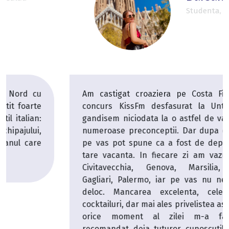
Studenta, Bucuresti
Am castigat croaziera pe Costa Firenze la un
concurs KissFm desfasurat la Untold. Nu ma
gandisem niciodata la o astfel de vacanta, avem
numeroase preconceptii. Dar dupa o saptamana
pe vas pot spune ca a fost de departe cea mai
tare vacanta. In fiecare zi am vazut alt oras -
Civitavecchia, Genova, Marsilia, Barcelona,
Gagliari, Palermo, iar pe vas nu ne-am plictisit
deloc. Mancarea excelenta, cele mai bune
cocktailuri, dar mai ales privelistea asupra marii in
orice moment al zilei m-a fascinat. Am
recomandat deja tuturor cunoscutilor mei si cu