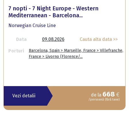
7 nopti - 7 Night Europe - Western
Mediterranean - Barcelona...
Norwegian Cruise Line
Data
09.08.2026
Cauta alta data >>
Porturi
Barcelona, Spain > Marseille, France > Villefranche,
France > Livorno (Florence/...
668
€
de la
Vezi detalii
/persoană (fără taxe)