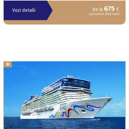
675
€
de la
Vezi detalii
/persoană (fără taxe)