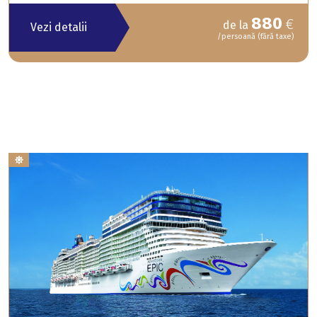
880
€
de la
Vezi detalii
/persoană (fără taxe)