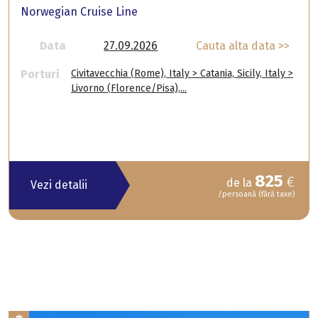
Norwegian Cruise Line
Data
27.09.2026
Cauta alta data >>
Porturi
Civitavecchia (Rome), Italy > Catania, Sicily, Italy >
Livorno (Florence/Pisa),...
825
€
de la
Vezi detalii
/persoană (fără taxe)