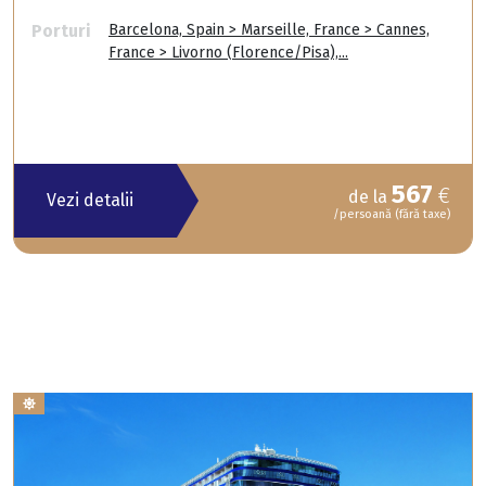
Porturi
Barcelona, Spain > Marseille, France > Cannes,
France > Livorno (Florence/Pisa),...
567
€
de la
Vezi detalii
/persoană (fără taxe)