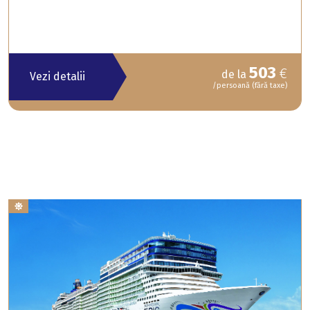
503
€
de la
Vezi detalii
/persoană (fără taxe)