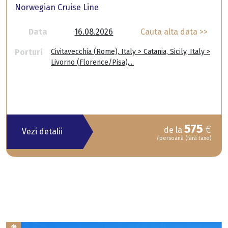
Norwegian Cruise Line
Data
16.08.2026
Cauta alta data >>
Porturi
Civitavecchia (Rome), Italy > Catania, Sicily, Italy >
Livorno (Florence/Pisa),...
575
€
de la
Vezi detalii
/persoană (fără taxe)