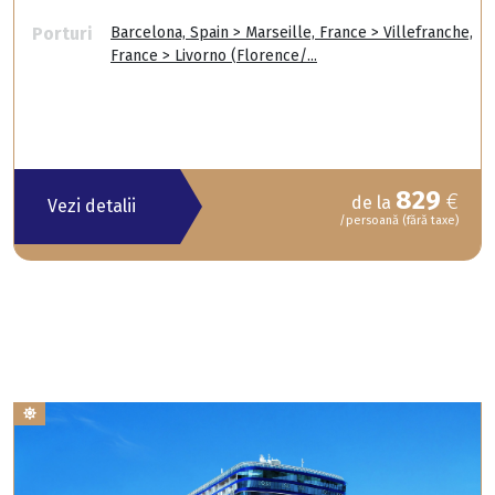
Porturi
Barcelona, Spain > Marseille, France > Villefranche,
France > Livorno (Florence/...
829
€
de la
Vezi detalii
/persoană (fără taxe)