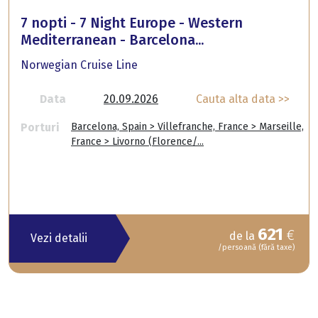
7 nopti - 7 Night Europe - Western
Mediterranean - Barcelona...
Norwegian Cruise Line
Data
20.09.2026
Cauta alta data >>
Porturi
Barcelona, Spain > Villefranche, France > Marseille,
France > Livorno (Florence/...
621
€
de la
Vezi detalii
/persoană (fără taxe)