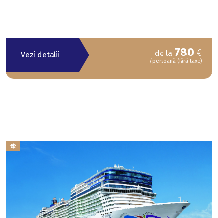
780
€
de la
Vezi detalii
/persoană (fără taxe)