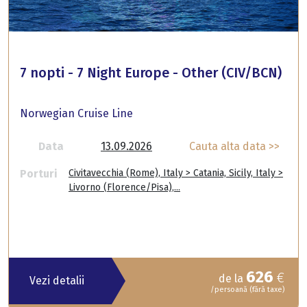
7 nopti - 7 Night Europe - Other (CIV/BCN)
Norwegian Cruise Line
Data
13.09.2026
Cauta alta data >>
Porturi
Civitavecchia (Rome), Italy > Catania, Sicily, Italy >
Livorno (Florence/Pisa),...
626
€
de la
Vezi detalii
/persoană (fără taxe)