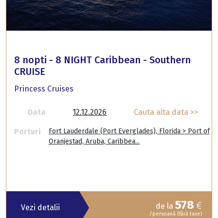
8 nopti - 8 NIGHT Caribbean - Southern
CRUISE
Princess Cruises
Data
12.12.2026
Cauta alta data >>
Porturi
Fort Lauderdale (Port Everglades), Florida > Port of
Oranjestad, Aruba, Caribbea...
578
€
de la
Vezi detalii
/persoană (fără taxe)