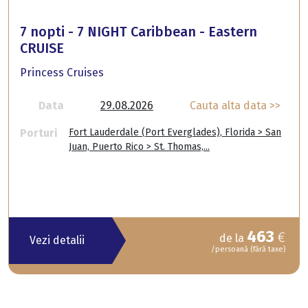
7 nopti - 7 NIGHT Caribbean - Eastern
CRUISE
Princess Cruises
Data
29.08.2026
Cauta alta data >>
Porturi
Fort Lauderdale (Port Everglades), Florida > San
Juan, Puerto Rico > St. Thomas,...
463
€
de la
Vezi detalii
/persoană (fără taxe)