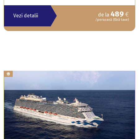
489
€
de la
Vezi detalii
/persoană (fără taxe)