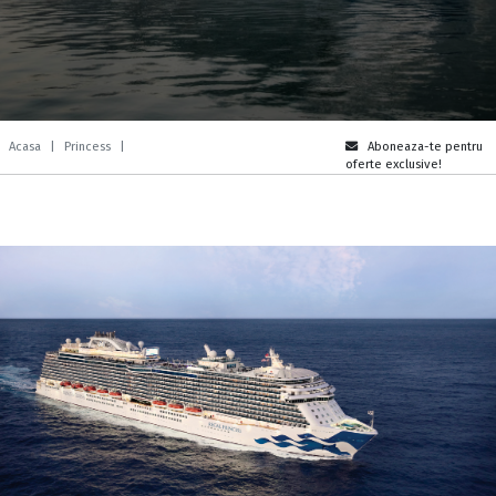
Acasa
|
Princess
|
Aboneaza-te pentru
oferte exclusive!