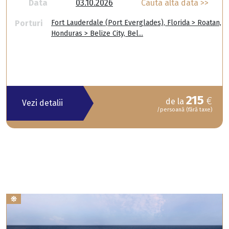
Data
03.10.2026
Cauta alta data >>
Porturi
Fort Lauderdale (Port Everglades), Florida > Roatan,
Honduras > Belize City, Bel...
215
€
de la
Vezi detalii
/persoană (fără taxe)