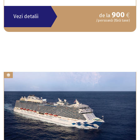
900
€
de la
Vezi detalii
/persoană (fără taxe)