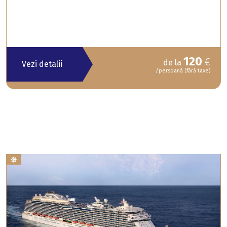
120
€
de la
Vezi detalii
/persoană (fără taxe)