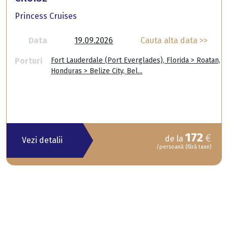
Princess Cruises
Data
19.09.2026
Cauta alta data >>
Porturi
Fort Lauderdale (Port Everglades), Florida > Roatan,
Honduras > Belize City, Bel...
172
€
de la
Vezi detalii
/persoană (fără taxe)