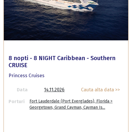
8 nopti - 8 NIGHT Caribbean - Southern
CRUISE
Princess Cruises
Data
14.11.2026
Cauta alta data >>
Porturi
Fort Lauderdale (Port Everglades), Florida >
Georgetown, Grand Cayman, Cayman Is...