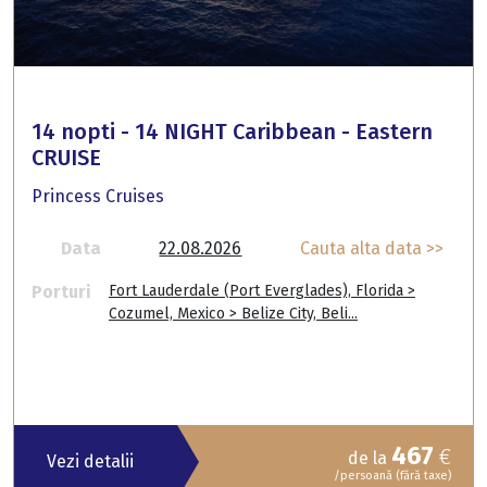
14 nopti - 14 NIGHT Caribbean - Eastern
CRUISE
Princess Cruises
Data
22.08.2026
Cauta alta data >>
Porturi
Fort Lauderdale (Port Everglades), Florida >
Cozumel, Mexico > Belize City, Beli...
467
€
de la
Vezi detalii
/persoană (fără taxe)