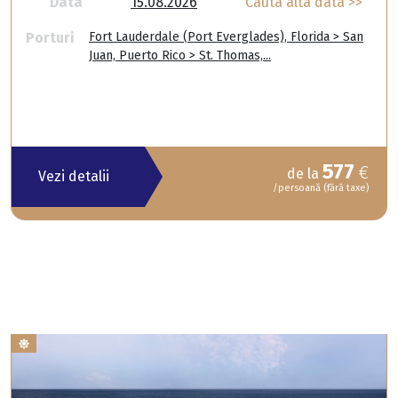
Data
15.08.2026
Cauta alta data >>
Porturi
Fort Lauderdale (Port Everglades), Florida > San
Juan, Puerto Rico > St. Thomas,...
577
€
de la
Vezi detalii
/persoană (fără taxe)