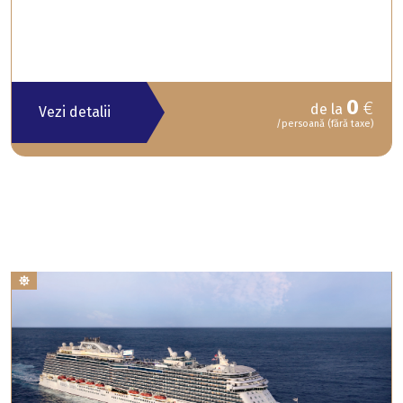
0
€
de la
Vezi detalii
/persoană (fără taxe)