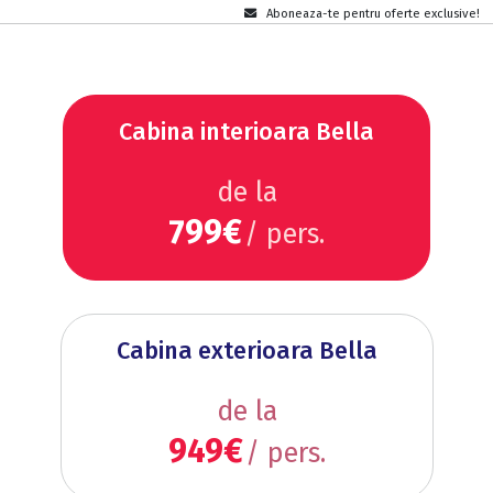
Aboneaza-te pentru oferte exclusive!
Cabina interioara Bella
de la
799€
/ pers.
Cabina exterioara Bella
de la
949€
/ pers.