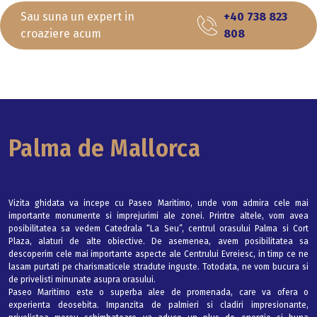
Sau suna un expert in
+40 738 823
croaziere acum
808
Palma de Mallorca
Vizita ghidata va incepe cu Paseo Maritimo, unde vom admira cele mai
importante monumente si imprejurimi ale zonei. Printre altele, vom avea
posibilitatea sa vedem Catedrala “La Seu”, centrul orasului Palma si Cort
Plaza, alaturi de alte obiective. De asemenea, avem posibilitatea sa
descoperim cele mai importante aspecte ale Centrului Evreiesc, in timp ce ne
lasam purtati pe charismaticele stradute inguste. Totodata, ne vom bucura si
de privelisti minunate asupra orasului.
Paseo Maritimo este o superba alee de promenada, care va ofera o
experienta deosebita. Impanzita de palmieri si cladiri impresionante,