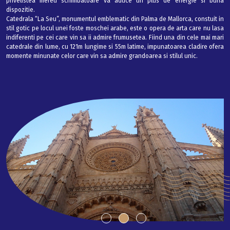
privelistea mereu schimbatoare va aduce un plus de energie si buna
dispozitie.
Catedrala “La Seu”, monumentul emblematic din Palma de Mallorca, constuit in
stil gotic pe locul unei foste moschei arabe, este o opera de arta care nu lasa
indiferenti pe cei care vin sa ii admire frumusetea. Fiind una din cele mai mari
catedrale din lume, cu 121m lungime si 55m latime, impunatoarea cladire ofera
momente minunate celor care vin sa admire grandoarea si stilul unic.