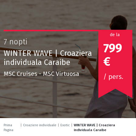
de la
7 nopti
799
WINTER WAVE | Croaziera
€
individuala Caraibe
MSC Cruises - MSC Virtuosa
/ pers.
Prima
|
Croaziere individuale
|
Exotic
|
WINTER WAVE | Croaziera
Pagina
individuala Caraibe