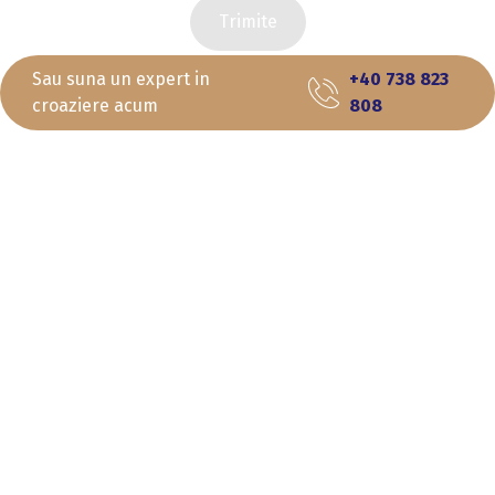
Trimite
Sau suna un expert in
+40 738 823
croaziere acum
808