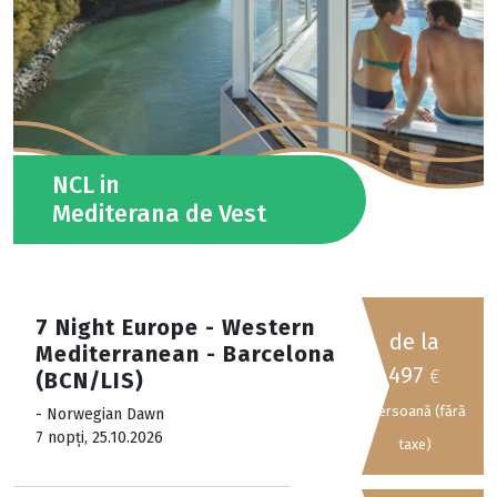
NCL in
Mediterana de Vest
7 Night Europe - Western
de la
Mediterranean - Barcelona
497
€
(BCN/LIS)
/persoană (fără
- Norwegian Dawn
7 nopți, 25.10.2026
taxe)