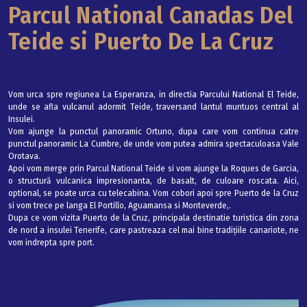
Parcul National Canadas Del
Madeira
Teide si Puerto De La Cruz
Excursia va incepe cu o vizita in centrul vechi al orasului Funchal, care va
cuprinde si strada istorica Santa Maria, ce dateaza din anul 1425. Aici vom
admira constructiile istorice, precum Capela do Corpo Santo. Excursia
Vom urca spre regiunea La Esperanza, in directia Parcului National El Teide,
continua cu o vizita la Piata de Peste, unde vom vedea diverse tipuri de pesti
unde se afla vulcanul adormit Teide, traversand lantul muntuos central al
specifici insulei Madeira, ca tonul, pestele negru si pestele papagal. Vom
Insulei.
vizita si Mercado dos Lavradores, o piata specataculoasa unde floraresele
Vom ajunge la punctul panoramic Ortuno, dupa care vom continua catre
imbracate in costume traditionale, vand orhidee si flori flamingo. Vom vizita
punctul panoramic La Cumbre, de unde vom putea admira spectaculoasa Vale
apoi Fabrica de broderii, care se afla langa aceasta piata si unde vom admira
Orotava.
obiecte artizanale deosebite si vom descoperi arta brodatului.
Apoi vom merge prin Parcul National Teide si vom ajunge la Roques de Garcia,
Excursia continua la Gradina Botanica, care gazduieste pe langa orhidee,
o structură vulcanica impresionanta, de basalt, de culoare roscata. Aici,
numeroase specii de plante tropicale si subtropicale. Aici vom putea admira
optional, se poate urca cu telecabina. Vom cobori apoi spre Puerto de la Cruz
Funchalul din diverse puncte panoramice.
si vom trece pe langa El Portillo, Aguamansa si Monteverde,.
Vom vizita apoi o crama, unde vom degusta faimosul vin din Madeira. Dupa
Dupa ce vom vizita Puerto de la Cruz, principala destinatie turistica din zona
degustare, vom avea timp liber pentru shopping in centrul orasului, apoi ne
de nord a insulei Tenerife, care pastreaza cel mai bine tradițiile canariote, ne
vom intoarce la vas.
vom indrepta spre port.