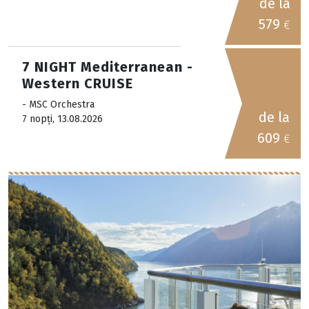
de la
579
€
7 NIGHT Mediterranean -
Western CRUISE
- MSC Orchestra
de la
7 nopți, 13.08.2026
609
€