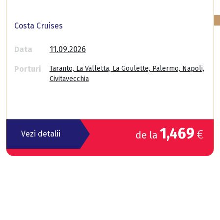
Costa Cruises
Data
11.09.2026
Porturi
Taranto, La Valletta, La Goulette, Palermo, Napoli,
Civitavecchia
1,469
€
Vezi detalii
de la