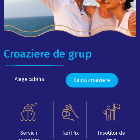
Croaziere de grup
Alege cabina
Cauta croaziere
Servicii
Tarif fix
Insotitor de