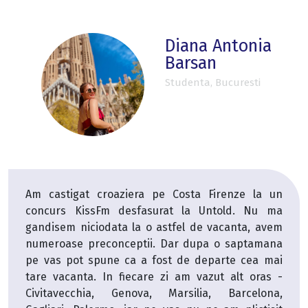
Diana Antonia
Barsan
Studenta, Bucuresti
croaziera pe Costa Firenze la un
De cativa an
sFm desfasurat la Untold. Nu ma
croaziera, 
odata la o astfel de vacanta, avem
foarte mult
econceptii. Dar dupa o saptamana
ofertele Cru
pune ca a fost de departe cea mai
saptamana w
 In fiecare zi am vazut alt oras -
vasul de cro
ia, Genova, Marsilia, Barcelona,
locuri frumo