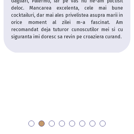
ermo, iar pe vas nu ne-am plictisit
camera a fos
area excelenta, cele mai bune
trebuit. Vase
ar mai ales privelistea asupra marii in
aici vei gas
nt al zilei m-a fascinat. Am
diferite, bar
eja tuturor cunoscutilor mei si cu
faine care nu
 doresc sa revin pe croaziera curand.
propus ca de
in fiecare an!