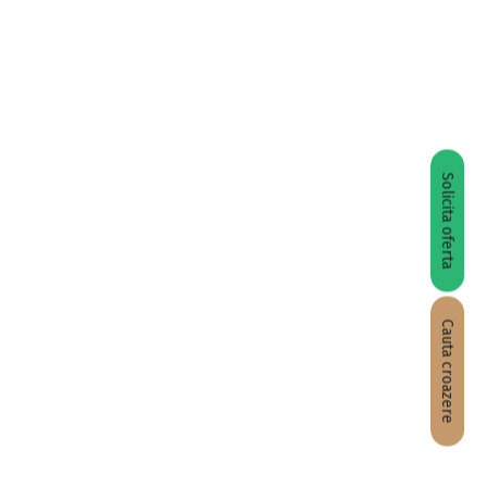
Solicita oferta
Cauta croazere