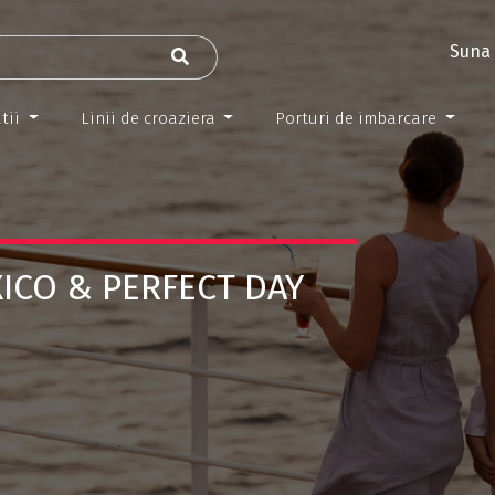
Suna 
tii
Linii de croaziera
Porturi de imbarcare
ICO & PERFECT DAY