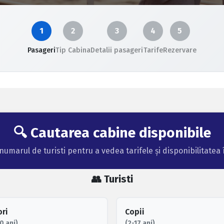
1
2
3
4
5
Pasageri
Tip Cabina
Detalii pasageri
Tarife
Rezervare
🔍 Cautarea cabine disponibile
umarul de turisti pentru a vedea tarifele și disponibilitatea 
👥 Turisti
ri
Copii
0 ani)
(2-17 ani)