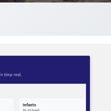
în timp real.
Infants
(6-23 luni)