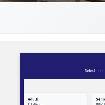
Selecteaza n
Adulti
Senio
(18-54 ani)
(55-11