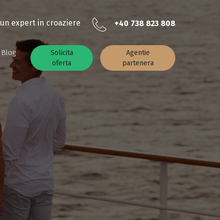
un expert in croaziere
+40 738 823 808
Blog
Solicita
Agentie
oferta
partenera